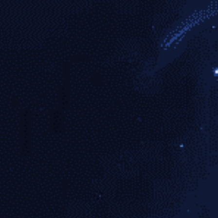
往往在关键时刻转化为胜利或失败，体现了赛季对
4、心理与体能因素影响
心理素质在山猫与湖人的对决中同样至关重要。面
续失误影响士气。湖人则依赖明星球员的
领导力
与
体能储备也直接影响比赛表现。山猫快速的攻防
发力
并存。赛季长程较量中，心理与体能的双重因