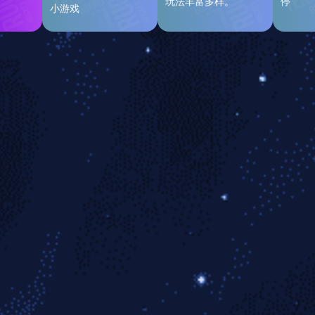
略，力求阻断湖人的外线投篮。而湖人则依靠
身体对抗
和
篮
比赛都充满变数，也考验双方教练的应变能力。
球员在多场比赛中承担了关键得分责任，其
突破能力
和
三分
凭借
个人技术
和
关键时刻得分
多次逆转局势。两队球员的对
能提供稳定输出，为主力减压。而湖人则依靠
核心轮换
保持
发挥的稳定性在关键比赛中显得尤为重要。
的激烈程度。某些关键比赛中，山猫在三分线外的
命中率
方在不同领域各有优势。每场比赛的数据背后，是战术执行
张。山猫在
快攻得分
上占据优势，而湖人在
半场战术
中表现
分都显得尤为重要，也为赛季最终排名埋下伏笔。
效率
和
失误控制
成为决定胜负的关键因素。细微的数据差距