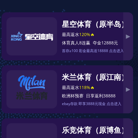
Call 24/7
团服务
联系
BEATS
14446616619