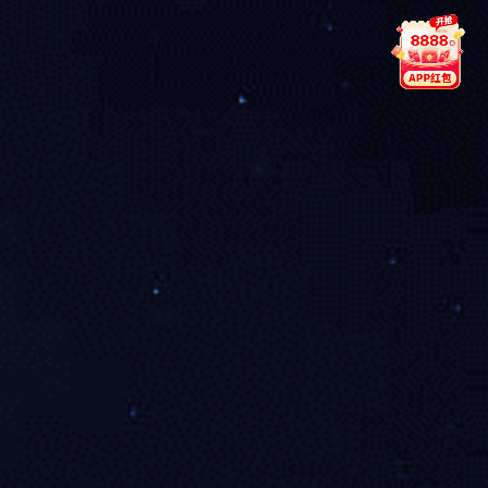
找到我们
地址
哈尔滨市平房区哈南工业新
城哈南三路6号