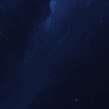
练必须考虑的重要因素。合理的轮换策略和科学训练成为
心理与体能因素，山猫与湖人的赛季对决充满了悬念与精
形成威胁，而湖人的明星力量与半场战术则让比赛结果难以
志的较量。
于整个赛季的稳定性与战术执行力。通过对本赛季关键对
不仅精彩纷呈，也为篮球爱好者提供了丰富的战术与心理研