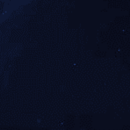
下一篇
导航
网站地图
认识
BEATS
SiteMap
🎰 幸
产品展示
愿翻译团”
资讯中心