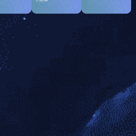
产品展示
资讯中心
集团服务
联系
BEATS
推荐文章
阿根廷与巴西世纪对决揭示南
美足球激情与荣耀背后的较量
2026-07-08